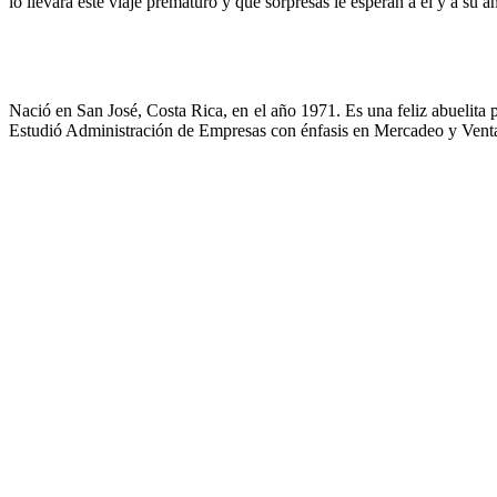
lo llevará este viaje prematuro y qué sorpresas le esperan a él y a su á
Nació en San José, Costa Rica, en el año 1971. Es una feliz abuelita po
Estudió Administración de Empresas con énfasis en Mercadeo y Vent