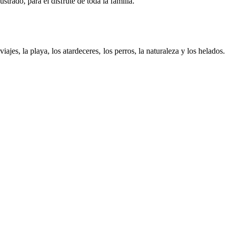
strado, para el disfrute de toda la familia.
jes, la playa, los atardeceres, los perros, la naturaleza y los helados.