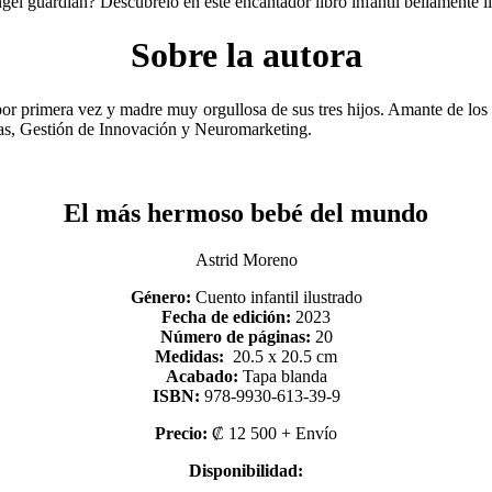
ngel guardián? Descúbrelo en este encantador libro infantil bellamente ilu
Sobre la autora
r primera vez y madre muy orgullosa de sus tres hijos. Amante de los via
as, Gestión de Innovación y Neuromarketing.
El más hermoso bebé del mundo
Astrid Moreno
Género:
Cuento infantil ilustrado
Fecha de edición:
2023
Número de páginas:
20
Medidas:
20.5 x 20.5 cm
Acabado:
Tapa blanda
ISBN:
978-9930-613-39-9
Precio:
₡
12 500 + Envío
Disponibilidad: